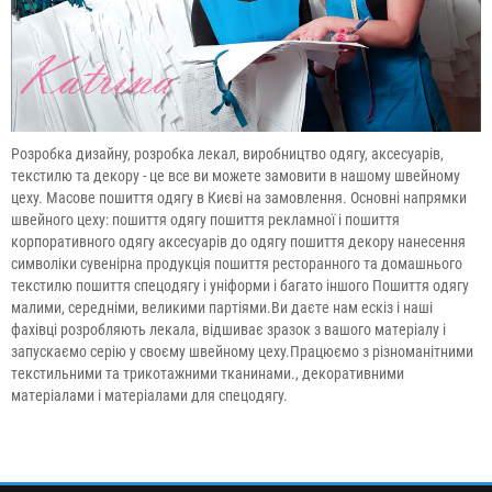
Розробка дизайну, розробка лекал, виробництво одягу, аксесуарів,
текстилю та декору - це все ви можете замовити в нашому швейному
цеху. Масове пошиття одягу в Києві на замовлення. Основні напрямки
швейного цеху: пошиття одягу пошиття рекламної і пошиття
корпоративного одягу аксесуарів до одягу пошиття декору нанесення
символіки сувенірна продукція пошиття ресторанного та домашнього
текстилю пошиття спецодягу і уніформи і багато іншого Пошиття одягу
малими, середніми, великими партіями.Ви даєте нам ескіз і наші
фахівці розробляють лекала, відшиває зразок з вашого матеріалу і
запускаємо серію у своєму швейному цеху.Працюємо з різноманітними
текстильними та трикотажними тканинами., декоративними
матеріалами і матеріалами для спецодягу.